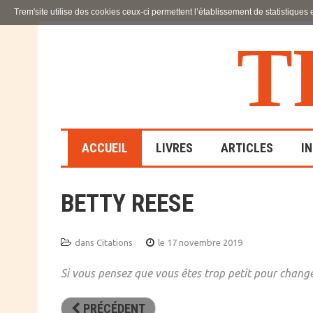
Trem'site utilise des cookies ceux-ci permettent l’établissement de statistiques
T
ACCUEIL
LIVRES
ARTICLES
I
BETTY REESE
LA FAMILLE
EN SOUFFRANCE
dans
Citations
le 17 novembre 2019
ACTION SOCIALE ET
ÉDUCATIVE
Si vous pensez que vous êtes trop petit pour chang
SCIENCES HUMAINES
PRÉCÉDENT