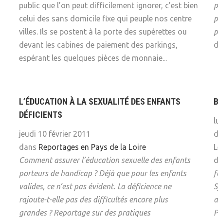
public que l’on peut difficilement ignorer, c’est bien
p
celui des sans domicile fixe qui peuple nos centre
p
villes. Ils se postent à la porte des supérettes ou
p
devant les cabines de paiement des parkings,
d
espérant les quelques pièces de monnaie...
L’ÉDUCATION À LA SEXUALITÉ DES ENFANTS
DÉFICIENTS
l
jeudi 10 février 2011
dans
Reportages en Pays de la Loire
L
Comment assurer l’éducation sexuelle des enfants
d
porteurs de handicap ? Déjà que pour les enfants
f
valides, ce n’est pas évident. La déficience ne
S
rajoute-t-elle pas des difficultés encore plus
a
grandes ? Reportage sur des pratiques
P