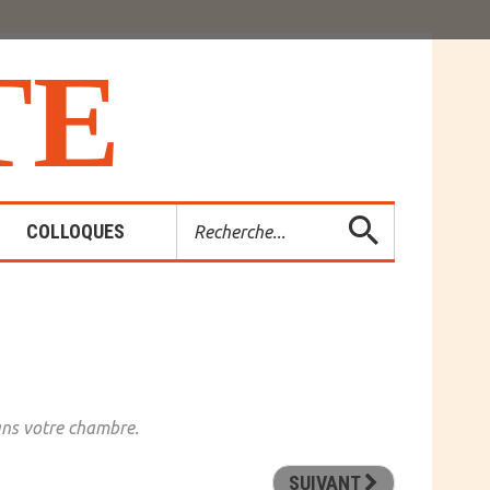
T
E
Rechercher
COLLOQUES
es-Rendus
entions
ans votre chambre.
SUIVANT