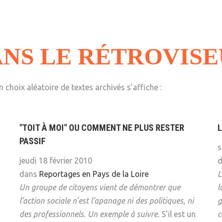
Psychanalyse
Droit
Violence / Maltraitance
Protection De L'enfance
Psychiatrie
Économie / Emploi
Romans / Médias
Agression Sexuelle
Accueil – Placement
Psychologie
Justice
NS LE RÉTROVIS
Délinquance
Sexualité
Politique
Banlieue
Sociologie
Religion
 choix aléatoire de textes archivés s’affiche :
Scolarité
"TOIT À MOI" OU COMMENT NE PLUS RESTER
L
PASSIF
s
jeudi 18 février 2010
dans
Reportages en Pays de la Loire
L
Un groupe de citoyens vient de démontrer que
l
l’action sociale n’est l’apanage ni des politiques, ni
g
des professionnels. Un exemple à suivre.
S’il est un
c