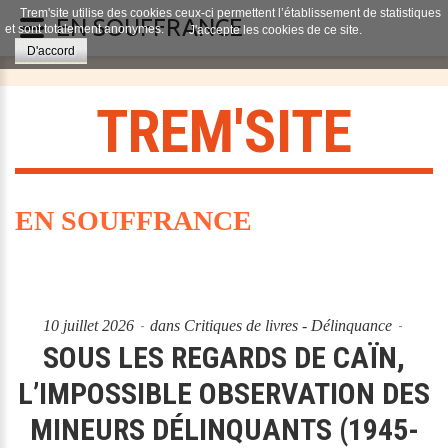
Trem'site utilise des cookies ceux-ci permettent l’établissement de statistiques
EN SOUFFRANCE
et sont totalement anonymes.
J'accepte les cookies de ce site.
D'accord
T
R
E
M
'
S
I
T
E
EN SOUFFRANCE
10 juillet 2026
dans
Critiques de livres - Délinquance
SOUS LES REGARDS DE CAÏN,
L’IMPOSSIBLE OBSERVATION DES
MINEURS DÉLINQUANTS (1945-