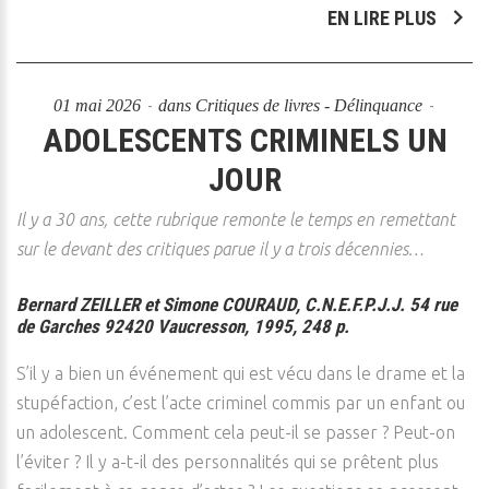
EN LIRE PLUS
01 mai 2026
dans
Critiques de livres - Délinquance
ADOLESCENTS CRIMINELS UN
JOUR
Il y a 30 ans, cette rubrique remonte le temps en remettant
sur le devant des critiques parue il y a trois décennies…
Bernard ZEILLER et Simone COURAUD, C.N.E.F.P.J.J. 54 rue
de Garches 92420 Vaucresson, 1995, 248 p.
S’il y a bien un événement qui est vécu dans le drame et la
stupéfaction, c’est l’acte criminel commis par un enfant ou
un adolescent. Comment cela peut-il se passer ? Peut-on
l’éviter ? Il y a-t-il des personnalités qui se prêtent plus