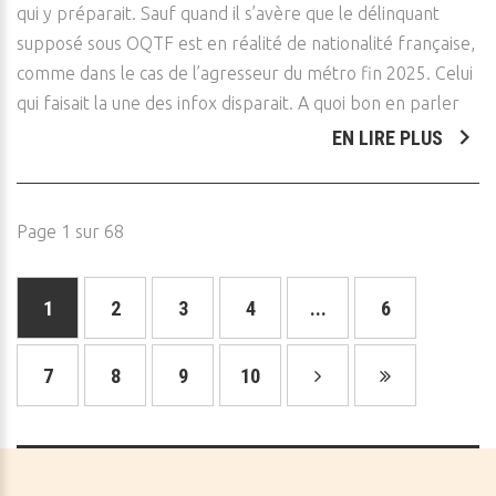
qui y préparait. Sauf quand il s’avère que le délinquant
supposé sous OQTF est en réalité de nationalité française,
comme dans le cas de l’agresseur du métro fin 2025. Celui
qui faisait la une des infox disparait. A quoi bon en parler
EN LIRE PLUS
Page 1 sur 68
1
2
3
4
...
6
7
8
9
10