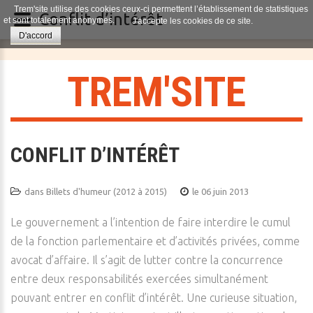
Trem'site utilise des cookies ceux-ci permettent l’établissement de statistiques
Conflit d’intérêt
et sont totalement anonymes.
J'accepte les cookies de ce site.
D'accord
T
R
E
M
'
S
I
T
E
CONFLIT D’INTÉRÊT
dans
Billets d'humeur (2012 à 2015)
le 06 juin 2013
Le gouvernement a l’intention de faire interdire le cumul
de la fonction parlementaire et d’activités privées, comme
avocat d’affaire. Il s’agit de lutter contre la concurrence
entre deux responsabilités exercées simultanément
pouvant entrer en conflit d’intérêt. Une curieuse situation,