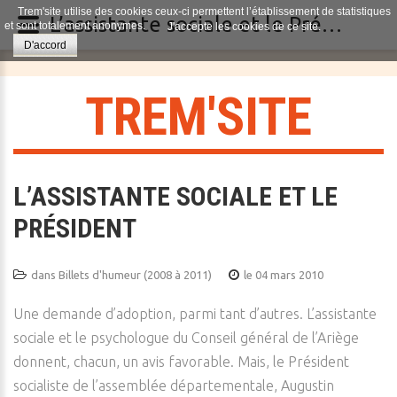
Trem'site utilise des cookies ceux-ci permettent l’établissement de statistiques
L’assistante sociale et le Président
et sont totalement anonymes.
J'accepte les cookies de ce site.
D'accord
T
R
E
M
'
S
I
T
E
L’ASSISTANTE SOCIALE ET LE
PRÉSIDENT
dans
Billets d'humeur (2008 à 2011)
le 04 mars 2010
Une demande d’adoption, parmi tant d’autres. L’assistante
sociale et le psychologue du Conseil général de l’Ariège
donnent, chacun, un avis favorable. Mais, le Président
socialiste de l’assemblée départementale, Augustin