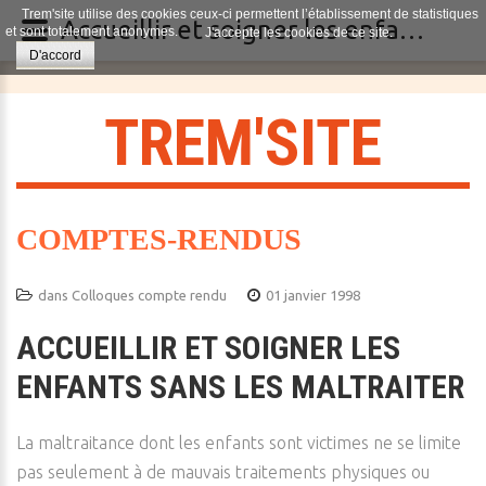
Trem'site utilise des cookies ceux-ci permettent l’établissement de statistiques
Accueillir et soigner les enfants sans les maltraiter
et sont totalement anonymes.
J'accepte les cookies de ce site.
D'accord
T
R
E
M
'
S
I
T
E
COMPTES-RENDUS
dans
Colloques compte rendu
01 janvier 1998
ACCUEILLIR ET SOIGNER LES
ENFANTS SANS LES MALTRAITER
La maltraitance dont les enfants sont victimes ne se limite
pas seulement à de mauvais traitements physiques ou