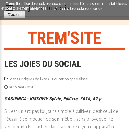
Trem'site utilise des cookies ceux-ci permettent l’établissement de statistiques
Les joies du social
et sont totalement anonymes.
J'accepte les cookies de ce site.
D'accord
T
R
E
M
'
S
I
T
E
LES JOIES DU SOCIAL
dans
Critiques de livres - Education spécialisée
le 15 mai 2014
GASIENICA-JOSKOWY Sylvie, Edilivre, 2014, 42 p.
S’il est un art pas toujours simple à cultiver, c’est celui de
réussir à se moquer de son métier, sans provoquer le
sentiment de cracher dans la soupe et/ou d’apparaître