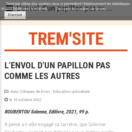
Trem'site utilise des cookies ceux-ci permettent l’établissement de statistiques
L’envol d’un papillon pas comme les autres
et sont totalement anonymes.
J'accepte les cookies de ce site.
D'accord
T
R
E
M
'
S
I
T
E
L’ENVOL D’UN PAPILLON PAS
COMME LES AUTRES
dans
Critiques de livres - Education spécialisée
le 10 octobre 2022
ROUBERTOU Solenne, Edilivre, 2021, 99 p.
A peine a-t-elle engagé sa carrière, que Solenne