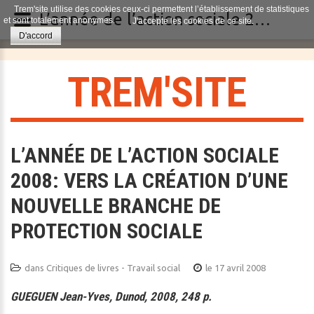
Trem'site utilise des cookies ceux-ci permettent l’établissement de statistiques
L’année de l’action sociale 2008: vers la création d’une nouvelle branche de protection sociale
et sont totalement anonymes.
J'accepte les cookies de ce site.
D'accord
T
R
E
M
'
S
I
T
E
L’ANNÉE DE L’ACTION SOCIALE
2008: VERS LA CRÉATION D’UNE
NOUVELLE BRANCHE DE
PROTECTION SOCIALE
dans
Critiques de livres - Travail social
le 17 avril 2008
GUEGUEN Jean-Yves, Dunod, 2008, 248 p.