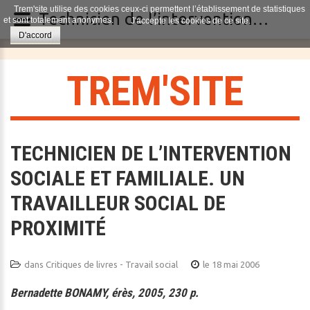
Trem'site utilise des cookies ceux-ci permettent l’établissement de statistiques
Technicien de l’intervention sociale et familiale. Un travailleur social de proximité
et sont totalement anonymes.
J'accepte les cookies de ce site.
D'accord
T
R
E
M
'
S
I
T
E
TECHNICIEN DE L’INTERVENTION
SOCIALE ET FAMILIALE. UN
TRAVAILLEUR SOCIAL DE
PROXIMITÉ
dans
Critiques de livres - Travail social
le 18 mai 2006
Bernadette BONAMY, érès, 2005, 230 p.