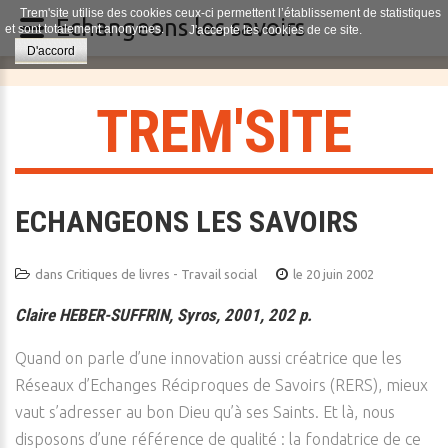
Trem'site utilise des cookies ceux-ci permettent l’établissement de statistiques
Echangeons les savoirs
et sont totalement anonymes.
J'accepte les cookies de ce site.
D'accord
T
R
E
M
'
S
I
T
E
ECHANGEONS LES SAVOIRS
dans
Critiques de livres - Travail social
le 20 juin 2002
Claire HEBER-SUFFRIN, Syros, 2001, 202 p.
Quand on parle d’une innovation aussi créatrice que les
Réseaux d’Echanges Réciproques de Savoirs (RERS), mieux
vaut s’adresser au bon Dieu qu’à ses Saints. Et là, nous
disposons d’une référence de qualité : la fondatrice de ce