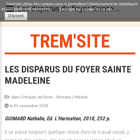
Trem'site utilise des cookies ceux-ci permettent l’établissement de statistiques
Les disparus du foyer Sainte Madeleine
et sont totalement anonymes.
J'accepte les cookies de ce site.
D'accord
T
R
E
M
'
S
I
T
E
LES DISPARUS DU FOYER SAINTE
MADELEINE
dans
Critiques de livres - Romans / Médias
le 01 novembre 2018
GUIMARD Nathalie, Ed. L’Harmattan, 2018, 252 p.
Il se passe toujours quelque chose dans le travail social, y