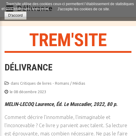
Trem'site utilise des cookies ceux-ci permettent l’établissement de statistiques
Délivrance
et sont totalement anonymes.
J'accepte les cookies de ce site.
D'accord
T
R
E
M
'
S
I
T
E
DÉLIVRANCE
dans
Critiques de livres - Romans / Médias
le 08 décembre 2023
MELIN-LECOQ Laurence, Éd. Le Muscadier, 2022, 80 p.
Comment décrire l’innommable, l’inimaginable et
l’inconcevable ? Ce livre y parvient avec talent. Sa lecture
est éprouvante, mais combien nécessaire. Ne pas le faire