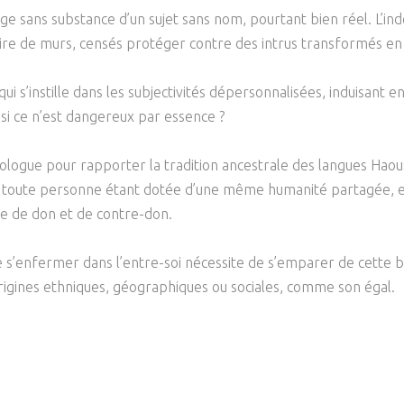
mage sans substance d’un sujet sans nom, pourtant bien réel. L’indé
 voire de murs, censés protéger contre des intrus transformés en
i s’instille dans les subjectivités dépersonnalisées, induisant e
si ce n’est dangereux par essence ?
ologue pour rapporter la tradition ancestrale des langues Haou
 toute personne étant dotée d’une même humanité partagée, elle
le de don et de contre-don.
de s’enfermer dans l’entre-soi nécessite de s’emparer de cette 
s origines ethniques, géographiques ou sociales, comme son égal.