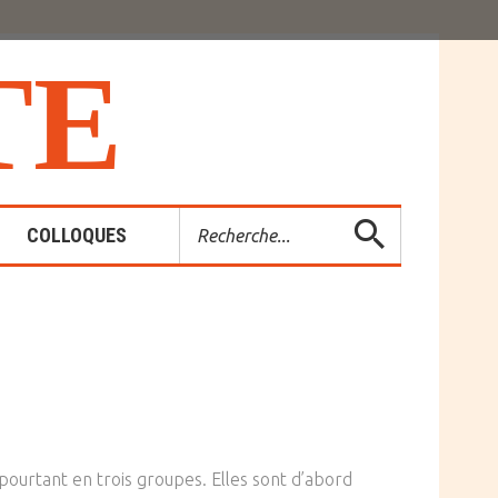
T
E
Rechercher
COLLOQUES
es-Rendus
entions
t pourtant en trois groupes. Elles sont d’abord