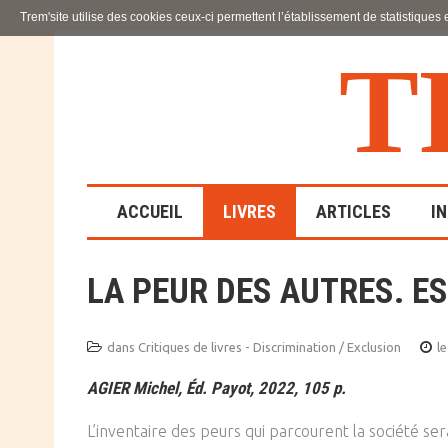
Trem'site utilise des cookies ceux-ci permettent l’établissement de statistiques
T
ACCUEIL
LIVRES
ARTICLES
I
LA PEUR DES AUTRES. ES
LA FAMILLE
EN SOUFFRANCE
dans
Critiques de livres - Discrimination / Exclusion
le
ACTION SOCIALE ET
AGIER Michel, Éd. Payot, 2022, 105 p.
ÉDUCATIVE
L’inventaire des peurs qui parcourent la société ser
SCIENCES HUMAINES