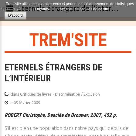
Trem'site utilise des cookies ceux-ci permettent l’établissement de statistiques
Eternels étrangers de l’intérieur
et sont totalement anonymes.
J'accepte les cookies de ce site.
D'accord
T
R
E
M
'
S
I
T
E
ETERNELS ÉTRANGERS DE
L’INTÉRIEUR
dans
Critiques de livres - Discrimination / Exclusion
le 05 février 2009
ROBERT Christophe, Desclée de Brouwer, 2007, 452 p.
S’il est bien une population dans notre pays qui, depuis de