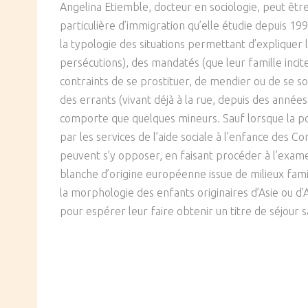
Angelina Etiemble, docteur en sociologie, peut êtr
SOCIÉTÉ
particulière d’immigration qu’elle étudie depuis 19
la typologie des situations permettant d’expliquer l’
CULTURE
persécutions), des mandatés (que leur famille incite
contraints de se prostituer, de mendier ou de se sou
des errants (vivant déjà à la rue, depuis des années
comporte que quelques mineurs. Sauf lorsque la poli
par les services de l’aide sociale à l’enfance des C
peuvent s’y opposer, en faisant procéder à l’exam
blanche d’origine européenne issue de milieux famil
la morphologie des enfants originaires d’Asie ou d’A
pour espérer leur faire obtenir un titre de séjour 