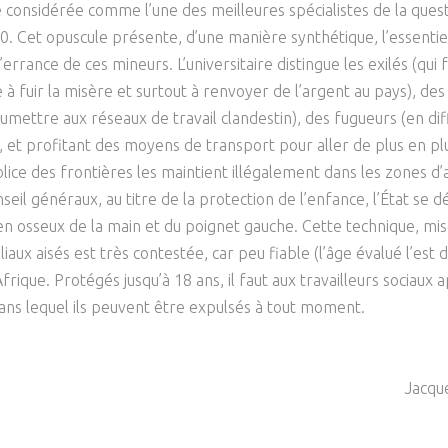
e considérée comme l’une des meilleures spécialistes de la ques
Psychanalyse
Droit
Violence / Maltraitance
Protection De L'enfance
90. Cet opuscule présente, d’une manière synthétique, l’essenti
Psychiatrie
Économie / Emploi
Romans / Médias
errance de ces mineurs. L’universitaire distingue les exilés (qui 
Agression Sexuelle
Accueil – Placement
 à fuir la misère et surtout à renvoyer de l’argent au pays), des
Psychologie
Justice
Délinquance
mettre aux réseaux de travail clandestin), des fugueurs (en diffic
Sexualité
Politique
, et profitant des moyens de transport pour aller de plus en plu
Banlieue
ce des frontières les maintient illégalement dans les zones d’at
Sociologie
Religion
onseil généraux, au titre de la protection de l’enfance, l’État s
Scolarité
en osseux de la main et du poignet gauche. Cette technique, mi
iaux aisés est très contestée, car peu fiable (l’âge évalué l’es
frique. Protégés jusqu’à 18 ans, il faut aux travailleurs sociaux
sans lequel ils peuvent être expulsés à tout moment.
Jacqu