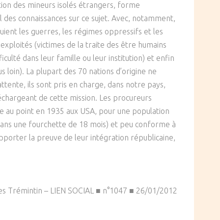
tion des mineurs isolés étrangers, forme
el des connaissances sur ce sujet. Avec, notamment,
fuient les guerres, les régimes oppressifs et les
 exploités (victimes de la traite des être humains
ulté dans leur famille ou leur institution) et enfin
s loin). La plupart des 70 nations d’origine ne
tente, ils sont pris en charge, dans notre pays,
e déchargeant de cette mission. Les procureurs
se au point en 1935 aux USA, pour une population
t dans une fourchette de 18 mois) et peu conforme à
 apporter la preuve de leur intégration républicaine,
es Trémintin – LIEN SOCIAL ■ n°1047 ■ 26/01/2012