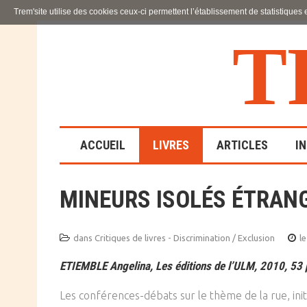
Trem'site utilise des cookies ceux-ci permettent l’établissement de statistiques
T
ACCUEIL
LIVRES
ARTICLES
I
MINEURS ISOLÉS ÉTRAN
LA FAMILLE
EN SOUFFRANCE
dans
Critiques de livres - Discrimination / Exclusion
le
ACTION SOCIALE ET
ETIEMBLE Angelina, Les éditions de l’ULM, 2010, 53 
ÉDUCATIVE
Les conférences-débats sur le thème de la rue, init
SCIENCES HUMAINES