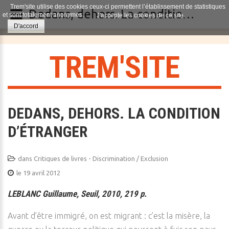
Trem'site utilise des cookies ceux-ci permettent l’établissement de statistiques
Dedans, dehors. La condition d’étranger
et sont totalement anonymes.
J'accepte les cookies de ce site.
D'accord
T
R
E
M
'
S
I
T
E
DEDANS, DEHORS. LA CONDITION
D’ÉTRANGER
dans
Critiques de livres - Discrimination / Exclusion
le 19 avril 2012
LEBLANC Guillaume, Seuil, 2010, 219 p.
Avant d’être immigré, on est migrant : c’est la misère, la