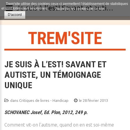
Trem'site utilise des cookies ceux-ci permettent l’établissement de statistiques
Je suis à l’est! Savant et autiste, un témoignage unique
et sont totalement anonymes.
J'accepte les cookies de ce site.
D'accord
T
R
E
M
'
S
I
T
E
JE SUIS À L’EST! SAVANT ET
AUTISTE, UN TÉMOIGNAGE
UNIQUE
dans
Critiques de livres - Handicap
le 28 février 2013
SCHOVANEC Josef, Ed. Plon, 2012, 249 p.
Comment vit-on l’autisme, quand on en est soi-même