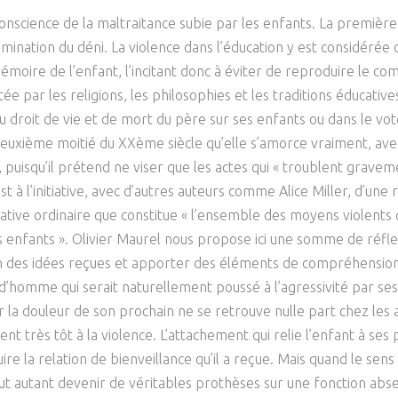
Psychanalyse
Droit
onscience de la maltraitance subie par les enfants. La première,
Violence / Maltraitance
Protection De L'enfance
Psychiatrie
Économie / Emploi
Romans / Médias
omination du déni. La violence dans l’éducation y est considéré
Agression Sexuelle
Accueil – Placement
a mémoire de l’enfant, l’incitant donc à éviter de reproduire le 
Psychologie
Justice
rtée par les religions, les philosophies et les traditions éducat
Délinquance
Sexualité
Politique
 du droit de vie et de mort du père sur ses enfants ou dans le vo
Banlieue
 deuxième moitié du XXème siècle qu’elle s’amorce vraiment, ave
Sociologie
Religion
uisqu’il prétend ne viser que les actes qui « troublent graveme
 à l’initiative, avec d’autres auteurs comme Alice Miller, d’une r
Scolarité
ative ordinaire que constitue « l’ensemble des moyens violents qu
enfants ». Olivier Maurel nous propose ici une somme de réflex
bien des idées reçues et apporter des éléments de compréhensio
it d’homme qui serait naturellement poussé à l’agressivité par 
 la douleur de son prochain ne se retrouve nulle part chez les 
t très tôt à la violence. L’attachement qui relie l’enfant à ses p
re la relation de bienveillance qu’il a reçue. Mais quand le sens
ut autant devenir de véritables prothèses sur une fonction abs