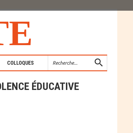
T
E
Rechercher
COLLOQUES
OLENCE ÉDUCATIVE
es-Rendus
entions