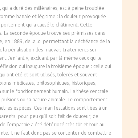
 qui a duré des millénaires, est à peine troublée
e comme banale et légitime : la douleur provoquée
comportement qui a causé le châtiment. Cette
ives. La seconde époque trouve ses prémisses dans
te, en 1889, de la loi permettant la déchéance de la
c la pénalisation des mauvais traitements sur
nt l’enfant », excluant par là même ceux qui le
éflexion qui inaugure la troisième époque : celle qui
i ont été et sont utilisés, tolérés et souvent
ions médicales, philosophiques, historiques,
n sur le fonctionnement humain. La thèse centrale
ses pulsions ou sa nature animale. Le comportement
autres espèces. Ces manifestations sont liées à un
arents, pour peu qu’il soit fait de douceur, de
 de l’empathie a été détérioré très tôt et tout au
ente. Il ne faut donc pas se contenter de combattre