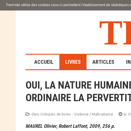
Trem'site utilise des cookies ceux-ci permettent l’établissement de statistiques
T
ACCUEIL
LIVRES
ARTICLES
I
OUI, LA NATURE HUMAIN
LA FAMILLE
ORDINAIRE LA PERVERTI
EN SOUFFRANCE
ACTION SOCIALE ET
ÉDUCATIVE
dans
Critiques de livres - Violence / Maltraitance
le 1
MAUREL Olivier, Robert Laffont, 2009, 256 p.
SCIENCES HUMAINES