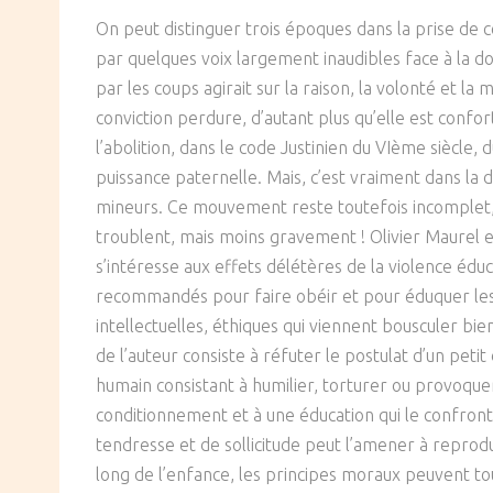
SOCIÉTÉ
On peut distinguer trois époques dans la prise de c
par quelques voix largement inaudibles face à la d
CULTURE
par les coups agirait sur la raison, la volonté et l
conviction perdure, d’autant plus qu’elle est confo
l’abolition, dans le code Justinien du VIème siècle,
puissance paternelle. Mais, c’est vraiment dans la
mineurs. Ce mouvement reste toutefois incomplet, p
troublent, mais moins gravement ! Olivier Maurel est
s’intéresse aux effets délétères de la violence éduc
recommandés pour faire obéir et pour éduquer les 
intellectuelles, éthiques qui viennent bousculer 
de l’auteur consiste à réfuter le postulat d’un pet
humain consistant à humilier, torturer ou provoquer
conditionnement et à une éducation qui le confronten
tendresse et de sollicitude peut l’amener à reprodui
long de l’enfance, les principes moraux peuvent to