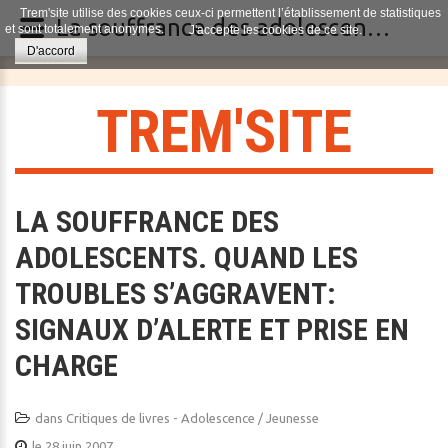
Trem'site utilise des cookies ceux-ci permettent l’établissement de statistiques
La souffrance des adolescents. Quand les troubles s’aggravent: signaux d’alerte et prise en charge
et sont totalement anonymes.
J'accepte les cookies de ce site.
D'accord
T
R
E
M
'
S
I
T
E
LA SOUFFRANCE DES
ADOLESCENTS. QUAND LES
TROUBLES S’AGGRAVENT:
SIGNAUX D’ALERTE ET PRISE EN
CHARGE
dans
Critiques de livres - Adolescence / Jeunesse
le 28 juin 2007