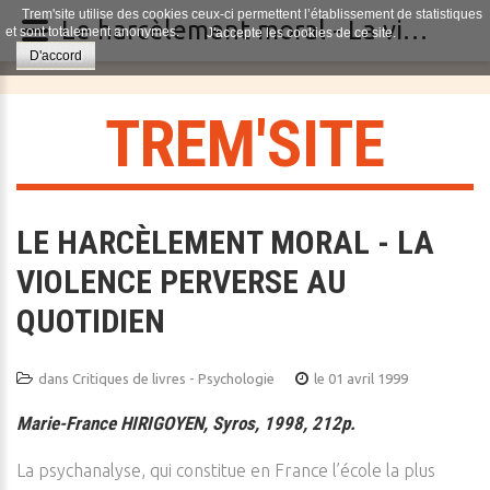
Trem'site utilise des cookies ceux-ci permettent l’établissement de statistiques
Le harcèlement moral - La violence perverse au quotidien
et sont totalement anonymes.
J'accepte les cookies de ce site.
D'accord
T
R
E
M
'
S
I
T
E
LE HARCÈLEMENT MORAL - LA
VIOLENCE PERVERSE AU
QUOTIDIEN
dans
Critiques de livres - Psychologie
le 01 avril 1999
Marie-France HIRIGOYEN, Syros, 1998, 212p.
La psychanalyse, qui constitue en France l’école la plus