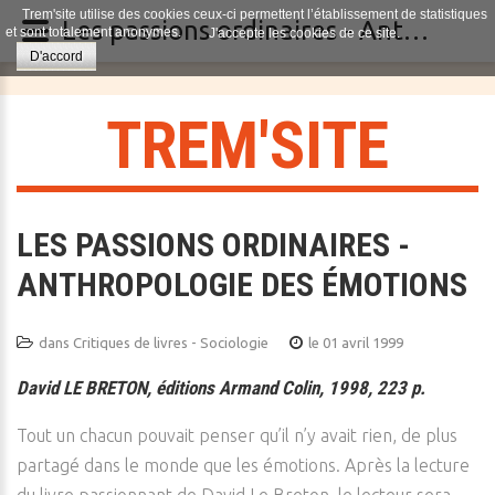
Trem'site utilise des cookies ceux-ci permettent l’établissement de statistiques
Les passions ordinaires - Anthropologie des émotions
et sont totalement anonymes.
J'accepte les cookies de ce site.
D'accord
T
R
E
M
'
S
I
T
E
LES PASSIONS ORDINAIRES -
ANTHROPOLOGIE DES ÉMOTIONS
dans
Critiques de livres - Sociologie
le 01 avril 1999
David LE BRETON, éditions Armand Colin, 1998, 223 p.
Tout un chacun pouvait penser qu’il n’y avait rien, de plus
partagé dans le monde que les émotions. Après la lecture