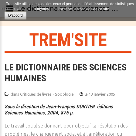
Trem'site utilise des cookies ceux-ci permettent l’établissement de statistiques
Le dictionnaire des sciences humaines
et sont totalement anonymes.
J'accepte les cookies de ce site.
D'accord
T
R
E
M
'
S
I
T
E
LE DICTIONNAIRE DES SCIENCES
HUMAINES
dans
Critiques de livres - Sociologie
le 13 janvier 2005
Sous la direction de Jean-François DORTIER, éditions
Sciences Humaines, 2004, 875 p.
Le travail social se donnant pour objectif la résolution des
problèmes, le changement social et à l’amélioration du