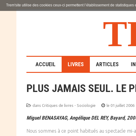
Trem'site utilise des cookies ceux-ci permettent l’établissement de statistiques
T
ACCUEIL
LIVRES
ARTICLES
I
PLUS JAMAIS SEUL. LE
LA FAMILLE
EN SOUFFRANCE
dans
Critiques de livres - Sociologie
le 01 juillet 2006
ACTION SOCIALE ET
Miguel BENASAYAG, Angélique DEL REY, Bayard, 2006
ÉDUCATIVE
Nous sommes à ce point habitués au spectacle mi-aff
SCIENCES HUMAINES