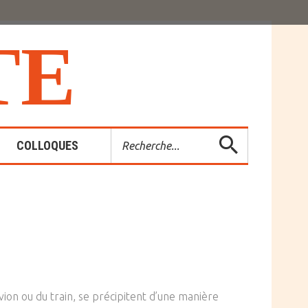
T
E
Rechercher
COLLOQUES
es-Rendus
entions
vion ou du train, se précipitent d’une manière