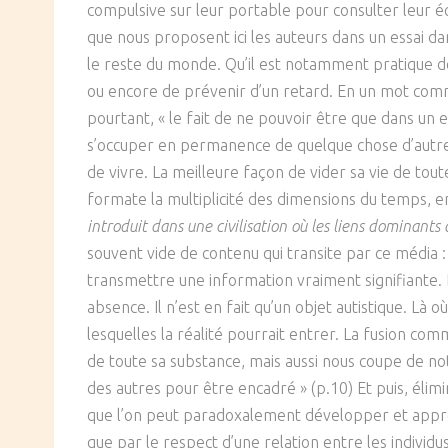
compulsive sur leur portable pour consulter leur éc
SOCIÉTÉ
que nous proposent ici les auteurs dans un essai dan
le reste du monde. Qu’il est notamment pratique 
CULTURE
ou encore de prévenir d’un retard. En un mot com
pourtant, « le fait de ne pouvoir être que dans un en
s’occuper en permanence de quelque chose d’autre, d
de vivre. La meilleure façon de vider sa vie de tout
formate la multiplicité des dimensions du temps, en
introduit dans une civilisation où les liens dominants
souvent vide de contenu qui transite par ce média :
transmettre une information vraiment signifiante. L
absence. Il n’est en fait qu’un objet autistique. L
lesquelles la réalité pourrait entrer. La fusion com
de toute sa substance, mais aussi nous coupe de notre
des autres pour être encadré » (p.10) Et puis, élimi
que l’on peut paradoxalement développer et approfond
que par le respect d’une relation entre les individus