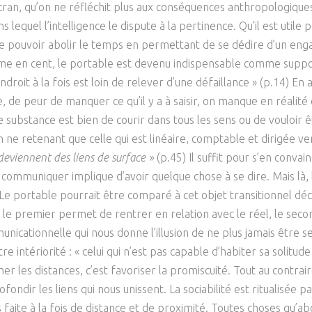
ran, qu’on ne réfléchit plus aux conséquences anthropologiques d
Psychanalyse
Droit
Violence / Maltraitance
Protection De L'enfance
s lequel l’intelligence le dispute à la pertinence. Qu’il est uti
Psychiatrie
Économie / Emploi
Romans / Médias
de pouvoir abolir le temps en permettant de se dédire d’un e
Agression Sexuelle
Accueil – Placement
me en cent, le portable est devenu indispensable comme suppor
Psychologie
Justice
Délinquance
droit à la fois est loin de relever d’une défaillance » (p.14) En 
Sexualité
Politique
e peur de manquer ce qu’il y a à saisir, on manque en réalité c
Banlieue
e substance est bien de courir dans tous les sens ou de vouloir ê
Sociologie
Religion
 ne retenant que celle qui est linéaire, comptable et dirigée ve
Scolarité
 deviennent des liens de surface »
(p.45) Il suffit pour s’en convain
 communiquer implique d’avoir quelque chose à se dire. Mais là, l
e portable pourrait être comparé à cet objet transitionnel décrit
à où le premier permet de rentrer en relation avec le réel, le s
municationnelle qui nous donne l’illusion de ne plus jamais être 
 intériorité : « celui qui n’est pas capable d’habiter sa solitude
ner les distances, c’est favoriser la promiscuité. Tout au contra
ir les liens qui nous unissent. La sociabilité est ritualisée par
 faite à la fois de distance et de proximité. Toutes choses qu’abol