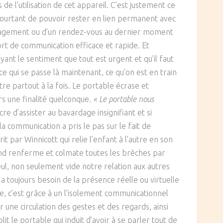
e l’utilisation de cet appareil. C’est justement ce
le pourtant de pouvoir rester en lien permanent avec
ngagement ou d’un rendez-vous au dernier moment
t de communication efficace et rapide. Et
ayant le sentiment que tout est urgent et qu’il faut
e qui se passe là maintenant, ce qu’on est en train
tre partout à la fois. Le portable écrase et
rs une finalité quelconque.
« Le portable nous
cre d’assister au bavardage insignifiant et si
a communication a pris le pas sur le fait de
 par Winnicott qui relie l’enfant à l’autre en son
econd renferme et colmate toutes les brèches par
seul, non seulement vide notre relation aux autres
 a toujours besoin de la présence réelle ou virtuelle
ire, c’est grâce à un l’isolement communicationnel
 une circulation des gestes et des regards, ainsi
it le portable qui induit d’avoir à se parler tout de