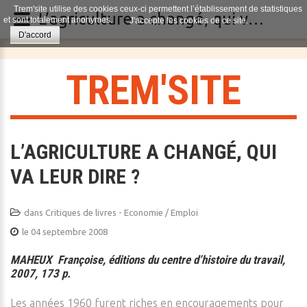
Trem'site utilise des cookies ceux-ci permettent l’établissement de statistiques
L’agriculture a changé, qui va leur dire ?
et sont totalement anonymes.
J'accepte les cookies de ce site.
D'accord
T
R
E
M
'
S
I
T
E
L’AGRICULTURE A CHANGÉ, QUI
VA LEUR DIRE ?
dans
Critiques de livres - Economie / Emploi
le 04 septembre 2008
MAHEUX Françoise, éditions du centre d’histoire du travail,
2007, 173 p.
Les années 1960 furent riches en encouragements pour