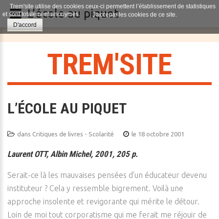
Trem'site utilise des cookies ceux-ci permettent l’établissement de statistiques
L’école au piquet
et sont totalement anonymes.
J'accepte les cookies de ce site.
D'accord
T
R
E
M
'
S
I
T
E
L’ÉCOLE AU PIQUET
dans
Critiques de livres - Scolarité
le 18 octobre 2001
Laurent OTT, Albin Michel, 2001, 205 p.
Serait-ce là les mauvaises pensées d’un éducateur devenu
instituteur ? Cela y ressemble bigrement. Voilà une
approche insolente et revigorante qui mérite le détour.
Loin de moi tout corporatisme qui me ferait me réjouir de