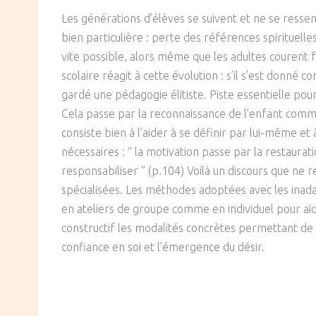
SOCIÉTÉ
Les générations d’élèves se suivent et ne se ressemb
bien particulière : perte des références spirituelle
CULTURE
vite possible, alors même que les adultes courent 
scolaire réagit à cette évolution : s’il s’est donné
gardé une pédagogie élitiste. Piste essentielle pour
Cela passe par la reconnaissance de l’enfant comme 
consiste bien à l’aider à se définir par lui-même e
nécessaires : “ la motivation passe par la restaura
responsabiliser ” (p.104) Voilà un discours que ne r
spécialisées. Les méthodes adoptées avec les inada
en ateliers de groupe comme en individuel pour aid
constructif les modalités concrètes permettant de
confiance en soi et l’émergence du désir.