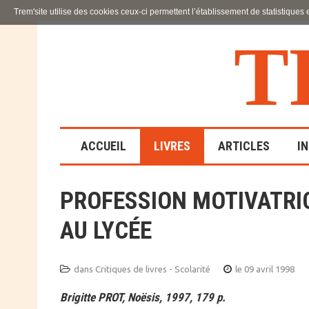
Trem'site utilise des cookies ceux-ci permettent l’établissement de statistiques
T
ACCUEIL
LIVRES
ARTICLES
I
PROFESSION MOTIVATRIC
LA FAMILLE
AU LYCÉE
EN SOUFFRANCE
ACTION SOCIALE ET
ÉDUCATIVE
dans
Critiques de livres - Scolarité
le 09 avril 1998
Brigitte PROT, Noësis, 1997, 179 p.
SCIENCES HUMAINES