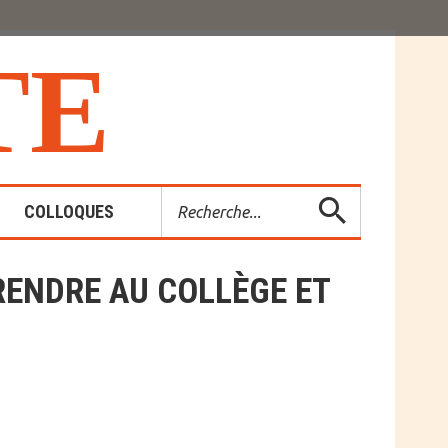
T
E
Rechercher
COLLOQUES
RENDRE AU COLLÈGE ET
es-Rendus
entions