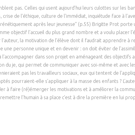
Psychanalyse
Droit
lent pas. Celles qui usent aujourd’hui leurs culottes sur les ba
Violence / Maltraitance
Protection De L'enfance
Psychiatrie
Économie / Emploi
Romans / Médias
s, crise de l’éthique, culture de l’immédiat, inquiétude face à l’
Agression Sexuelle
Accueil – Placement
frénétiquement après leur jeunesse” (p.55) Brigitte Prot porte 
Psychologie
Justice
 comme objectif l’accueil du plus grand nombre et a voulu placer l
Délinquance
Sexualité
Politique
 l’auteur, la motivation de l’élève dont il faudrait apprendre à 
Banlieue
une personne unique et en devenir : on doit éviter de l’assimil
Sociologie
Religion
t à l’accompagner dans son projet en aménageant des objectifs a
tion du je, qui permet de communiquer avec soi-même et avec les
Scolarité
enieraient pas les travailleurs sociaux, eux qui tentent de l’appl
ptés pourraient-elle s’appliquer à la masse des enfants ? L’au
er à faire (ré)émerger les motivations et à améliorer la commun
 remettre l’humain à sa place c’est à dire la première en lui 