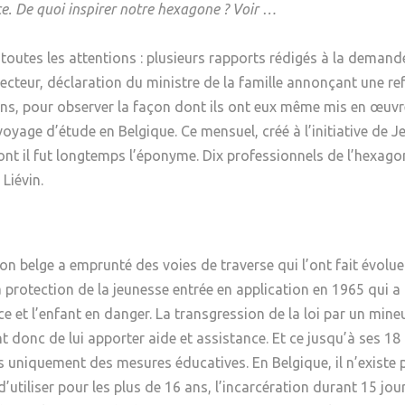
ce. De quoi inspirer notre hexagone ? Voir …
Psychanalyse
Droit
Violence / Maltraitance
Protection De L'enfance
Psychiatrie
Économie / Emploi
Romans / Médias
de toutes les attentions : plusieurs rapports rédigés à la dem
Agression Sexuelle
Accueil – Placement
cteur, déclaration du ministre de la famille annonçant une refo
Psychologie
Justice
Délinquance
sins, pour observer la façon dont ils ont eux même mis en œuvre
Sexualité
Politique
oyage d’étude en Belgique. Ce mensuel, créé à l’initiative de 
Banlieue
dont il fut longtemps l’éponyme. Dix professionnels de l’hexa
Sociologie
Religion
 Liévin.
Scolarité
on belge a emprunté des voies de traverse qui l’ont fait évol
a protection de la jeunesse entrée en application en 1965 qui a 
 et l’enfant en danger. La transgression de la loi par un mineu
ent donc de lui apporter aide et assistance. Et ce jusqu’à ses 18
s uniquement des mesures éducatives. En Belgique, il n’existe 
u d’utiliser pour les plus de 16 ans, l’incarcération durant 1