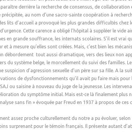
sparaître derrière la recherche de consensus, de collaboration e
e précipitée, au nom d’une sacro-sainte coopération à recherche
es lits d’accueil a provoqué les plus grandes difficultés chez 
urgence. Cette carence a obligé l’hôpital à suppléer le vide ain
nes en grande souffrance, les internats scolaires. S’il est vrai 
ur et à mesure qu’elles sont créées. Mais, c’est bien les méca
un débordement tout aussi dramatique, vers des lieux non appr
rs du système belge, le morcellement du suivi des familles. Le 
ne suspicion d’agression sexuelle d’un père sur sa fille. A la su
vations de dysfonctionnements qu’il avait pu faire mais pour le
e SAJ ou saisine à nouveau du juge de la jeunesse. Les interven
élioration du symptôme initial. Mais est-ce là finalement plus n
l’analyse sans fin » évoquée par Freud en 1937 à propos de ces
nt assez proche culturellement du notre a pu évoluer, selon d
ins surprenant pour le témoin français. Il présente autant d’a