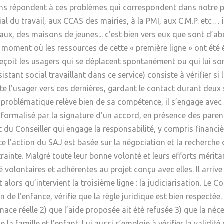
ions répondent à ces problèmes qui correspondent dans notre p
 du travail, aux CCAS des mairies, à la PMI, aux C.M.P. etc… ici
ux, des maisons de jeunes... c’est bien vers eux que sont d’abo
du moment où les ressources de cette « première ligne » ont été é
n reçoit les usagers qui se déplacent spontanément ou qui lui so
ant social travaillant dans ce service) consiste à vérifier si 
riente l’usager vers ces dernières, gardant le contact durant deu
 la problématique relève bien de sa compétence, il s’engage ave
t formalisé par la signature d’un accord, en présence des parent
 et du Conseiller qui engage la responsabilité, y compris finan
te l’action du SAJ est basée sur la négociation et la recherche d
rainte. Malgré toute leur bonne volonté et leurs efforts méritan
é volontaires et adhérentes au projet conçu avec elles. Il arri
t alors qu’intervient la troisième ligne : la judiciarisation. Le
 de l’enfance, vérifie que la règle juridique est bien respectée. 
nace réelle 2) que l’aide proposée ait été refusée 3) que la néces
a famille et l’enfant. Lui aussi s’emploie à vérifier la validité