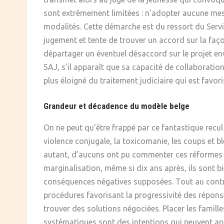
sont extrêmement limitées : n’adopter aucune mesur
modalités. Cette démarche est du ressort du Service
jugement et tente de trouver un accord sur la façon
départager un éventuel désaccord sur le projet env
SAJ, s’il apparaît que sa capacité de collaboration 
plus éloigné du traitement judiciaire qui est favor
Grandeur et décadence du modèle belge
On ne peut qu’être frappé par ce fantastique recul
violence conjugale, la toxicomanie, les coups et b
autant, d’aucuns ont pu commenter ces réformes 
marginalisation, même si dix ans après, ils sont bi
conséquences négatives supposées. Tout au contrair
procédures favorisant la progressivité des répons
trouver des solutions négociées. Placer les famille
systématiques sont des intentions qui peuvent appa