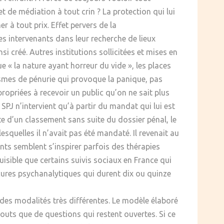
t de médiation à tout crin ? La protection qui lui
r à tout prix. Effet pervers de la
les intervenants dans leur recherche de lieux
si créé. Autres institutions sollicitées et mises en
que « la nature ayant horreur du vide », les places
nismes de pénurie qui provoque la panique, pas
opriées à recevoir un public qu’on ne sait plus
SPJ n’intervient qu’à partir du mandat qui lui est
ite d’un classement sans suite du dossier pénal, le
squelles il n’avait pas été mandaté. Il revenait au
ants semblent s’inspirer parfois des thérapies
uisible que certains suivis sociaux en France qui
 cures psychanalytiques qui durent dix ou quinze
es modalités très différentes. Le modèle élaboré
touts que de questions qui restent ouvertes. Si ce