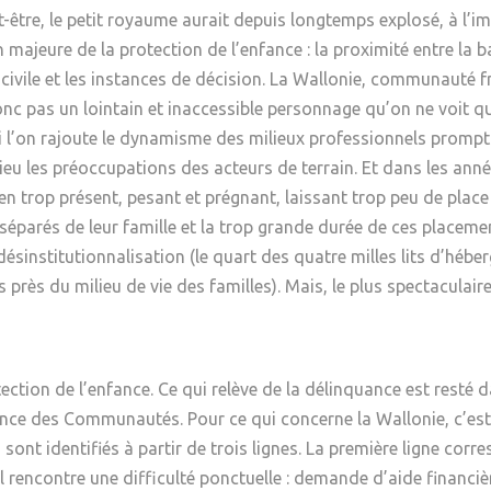
être, le petit royaume aurait depuis longtemps explosé, à l’im
n majeure de la protection de l’enfance : la proximité entre la 
civile et les instances de décision. La Wallonie, communauté fr
nc pas un lointain et inaccessible personnage qu’on ne voit qu’
 l’on rajoute le dynamisme des milieux professionnels prompts 
lieu les préoccupations des acteurs de terrain. Et dans les ann
bien trop présent, pesant et prégnant, laissant trop peu de place
t séparés de leur famille et la trop grande durée de ces place
ésinstitutionnalisation (le quart des quatre milles lits d’hé
 près du milieu de vie des familles). Mais, le plus spectaculair
tection de l’enfance. Ce qui relève de la délinquance est resté 
ce des Communautés. Pour ce qui concerne la Wallonie, c’est 
s sont identifiés à partir de trois lignes. La première ligne cor
il rencontre une difficulté ponctuelle : demande d’aide financi