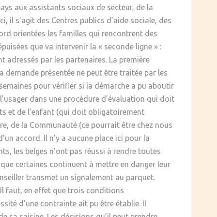
ays aux assistants sociaux de secteur, de la
, il s’agit des Centres publics d’aide sociale, des
rd orientées les familles qui rencontrent des
puisées que va intervenir la « seconde ligne » :
nt adressés par les partenaires. La première
la demande présentée ne peut être traitée par les
x semaines pour vérifier si la démarche a pu aboutir
c l’usager dans une procédure d’évaluation qui doit
s et de l’enfant (qui doit obligatoirement
cière, de la Communauté (ce pourrait être chez nous
’un accord. Il n’y a aucune place ici pour la
ts, les belges n’ont pas réussi à rendre toutes
ve que certaines continuent à mettre en danger leur
 Conseiller transmet un signalement au parquet.
Il faut, en effet que trois conditions
sité d’une contrainte ait pu être établie. Il
 de sa saisine. Les décisions qu’il peut prendre