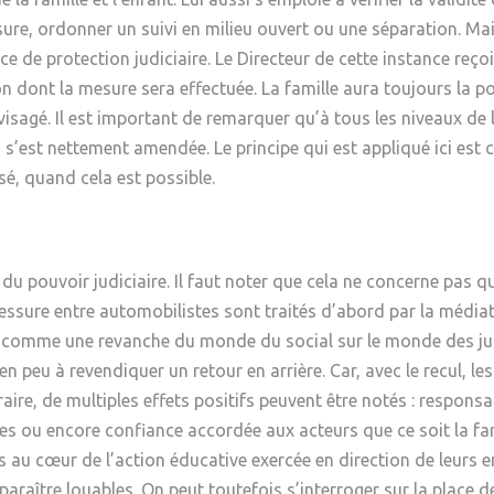
e, ordonner un suivi en milieu ouvert ou une séparation. Mais i
 de protection judiciaire. Le Directeur de cette instance reçoit 
 dont la mesure sera effectuée. La famille aura toujours la poss
isagé. Il est important de remarquer qu’à tous les niveaux de l
s’est nettement amendée. Le principe qui est appliqué ici est cel
isé, quand cela est possible.
 du pouvoir judiciaire. Il faut noter que cela ne concerne pas q
lessure entre automobilistes sont traités d’abord par la médiat
comme une revanche du monde du social sur le monde des jug
en peu à revendiquer un retour en arrière. Car, avec le recul, l
e, de multiples effets positifs peuvent être notés : responsab
es ou encore confiance accordée aux acteurs que ce soit la fam
s au cœur de l’action éducative exercée en direction de leurs e
raître louables. On peut toutefois s’interroger sur la place de