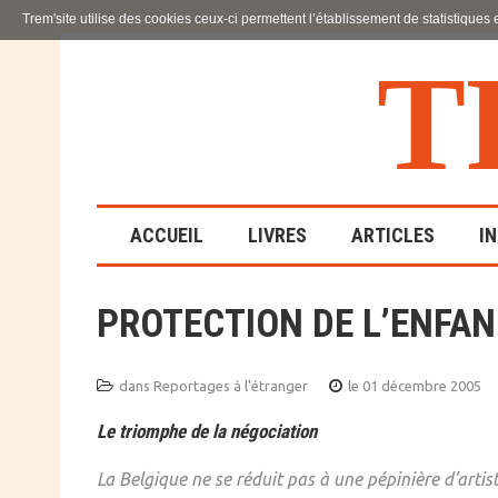
Trem'site utilise des cookies ceux-ci permettent l’établissement de statistiques
T
ACCUEIL
LIVRES
ARTICLES
I
PROTECTION DE L’ENFAN
LA FAMILLE
EN SOUFFRANCE
dans
Reportages à l'étranger
le 01 décembre 2005
ACTION SOCIALE ET
Le triomphe de la négociation
ÉDUCATIVE
La Belgique ne se réduit pas à une pépinière d’arti
SCIENCES HUMAINES