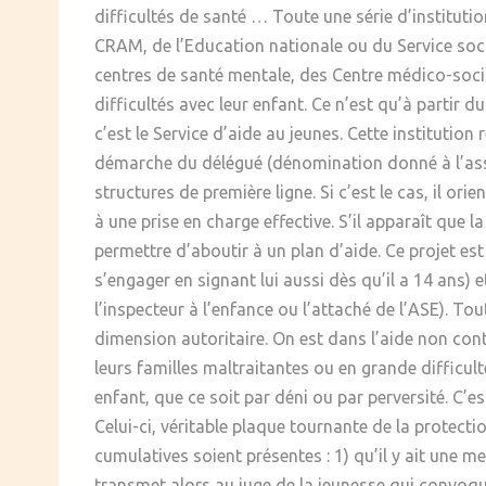
difficultés de santé … Toute une série d’institut
CRAM, de l’Education nationale ou du Service social
centres de santé mentale, des Centre médico-socia
difficultés avec leur enfant. Ce n’est qu’à partir 
c’est le Service d’aide au jeunes. Cette institutio
démarche du délégué (dénomination donné à l’assist
structures de première ligne. Si c’est le cas, il o
à une prise en charge effective. S’il apparaît que
permettre d’aboutir à un plan d’aide. Ce projet es
s’engager en signant lui aussi dès qu’il a 14 ans)
l’inspecteur à l’enfance ou l’attaché de l’ASE). Tou
dimension autoritaire. On est dans l’aide non cont
leurs familles maltraitantes ou en grande difficult
enfant, que ce soit par déni ou par perversité. C’es
Celui-ci, véritable plaque tournante de la protection
cumulatives soient présentes : 1) qu’il y ait une me
transmet alors au juge de la jeunesse qui convoque l