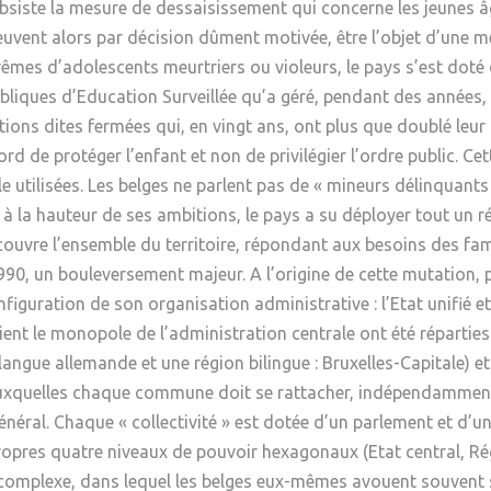
 subsiste la mesure de dessaisissement qui concerne les jeunes 
uvent alors par décision dûment motivée, être l’objet d’une me
rêmes d’adolescents meurtriers ou violeurs, le pays s’est doté 
bliques d’Education Surveillée qu’a géré, pendant des années, 
tions dites fermées qui, en vingt ans, ont plus que doublé leur 
bord de protéger l’enfant et non de privilégier l’ordre public. Ce
le utilisées. Les belges ne parlent pas de « mineurs délinquant
 à la hauteur de ses ambitions, le pays a su déployer tout un ré
ouvre l’ensemble du territoire, répondant aux besoins des famill
, un bouleversement majeur. A l’origine de cette mutation, p
iguration de son organisation administrative : l’Etat unifié et
nt le monopole de l’administration centrale ont été réparties 
langue allemande et une région bilingue : Bruxelles-Capitale) 
 auxquelles chaque commune doit se rattacher, indépendamment
t général. Chaque « collectivité » est dotée d’un parlement et 
 propres quatre niveaux de pouvoir hexagonaux (Etat central, 
omplexe, dans lequel les belges eux-mêmes avouent souvent se 