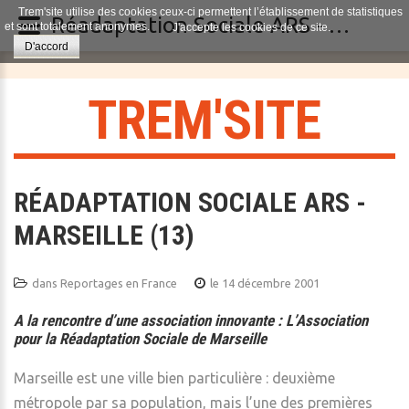
Trem'site utilise des cookies ceux-ci permettent l’établissement de statistiques
Réadaptation Sociale ARS - Marseille (13)
et sont totalement anonymes.
J'accepte les cookies de ce site.
D'accord
T
R
E
M
'
S
I
T
E
RÉADAPTATION SOCIALE ARS -
MARSEILLE (13)
dans
Reportages en France
le 14 décembre 2001
A la rencontre d’une association innovante : L’Association
pour la Réadaptation Sociale de Marseille
Marseille est une ville bien particulière : deuxième
métropole par sa population, mais l’une des premières