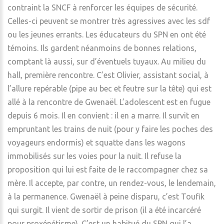
contraint la SNCF à renforcer les équipes de sécurité.
Celles-ci peuvent se montrer très agressives avec les sdf
ou les jeunes errants. Les éducateurs du SPN en ont été
témoins. Ils gardent néanmoins de bonnes relations,
comptant là aussi, sur d’éventuels tuyaux. Au milieu du
hall, première rencontre. C’est Olivier, assistant social, à
l’allure repérable (pipe au bec et feutre sur la tête) qui est
allé à la rencontre de Gwenaël. L’adolescent est en fugue
depuis 6 mois. Il en convient : il en a marre. Il survit en
empruntant les trains de nuit (pour y faire les poches des
voyageurs endormis) et squatte dans les wagons
immobilisés sur les voies pour la nuit. Il refuse la
proposition qui lui est faite de le raccompagner chez sa
mère. Il accepte, par contre, un rendez-vous, le lendemain,
à la permanence. Gwenaël à peine disparu, c’est Toufik
qui surgit. Il vient de sortir de prison (il a été incarcéré
pour proxénétisme). C’est un habitué du SPN qui l’a