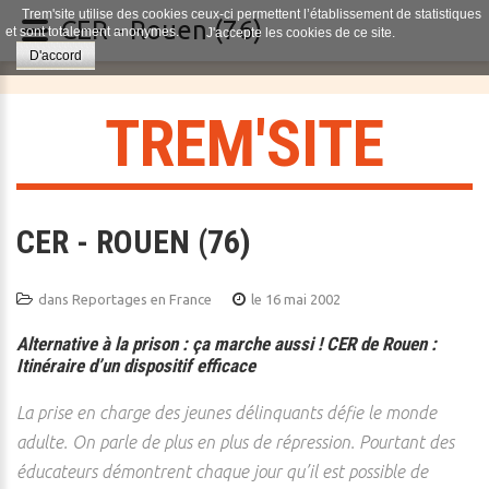
Trem'site utilise des cookies ceux-ci permettent l’établissement de statistiques
CER - Rouen (76)
et sont totalement anonymes.
J'accepte les cookies de ce site.
D'accord
T
R
E
M
'
S
I
T
E
CER - ROUEN (76)
dans
Reportages en France
le 16 mai 2002
Alternative à la prison : ça marche aussi ! CER de Rouen :
Itinéraire d’un dispositif efficace
La prise en charge des jeunes délinquants défie le monde
adulte. On parle de plus en plus de répression. Pourtant des
éducateurs démontrent chaque jour qu’il est possible de