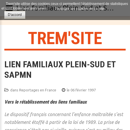
Trem'site utilise des cookies ceux-ci permettent l’établissement de statistiques
Lien familiaux Plein-Sud et SAPMN
et sont totalement anonymes.
J'accepte les cookies de ce site.
D'accord
T
R
E
M
'
S
I
T
E
LIEN FAMILIAUX PLEIN-SUD ET
SAPMN
dans
Reportages en France
le 06 février 1997
Vers le rétablissement des liens familiaux
Le dispositif français concernant l’enfance maltraitée s’est
notablement étoffé à partir de la loi de 1989. La prise de