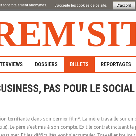
 et sont totalement anonymes.
J'accepte les cookies de ce site.
D'accord
R
E
M
'
S
I
NTERVIEWS
DOSSIERS
BILLETS
REPORTAGES
Parents / Familles
USINESS, PAS POUR LE SOCIAL 
En Pays De Loire
Compt
Enfance
Discrimination / Exclusion
En Bretagne
Interv
Adolescence / Jeunesse
Migrants
Travail Social
En France
on terrifiante dans son dernier film*. La mère travaille sur un 
Adoption
Handicap
Assistance Sociale
A L'étranger
Communication
le). Le père s'est mis à son compte. Exit le contrat incluant la 
Maladie / Drogue
Education Spécialisée
d’assumer. Et les difficultés vont s’accumuler. Travailler toujo