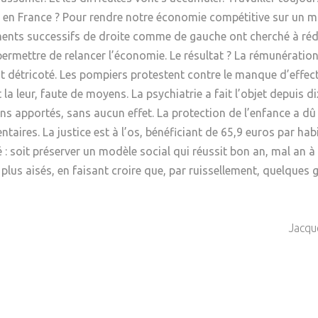
Psychanalyse
Droit
nd en France ? Pour rendre notre économie compétitive sur un 
Violence / Maltraitance
Protection De L'enfance
ents successifs de droite comme de gauche ont cherché à réd
Psychiatrie
Économie / Emploi
Romans / Médias
Agression Sexuelle
Accueil – Placement
it permettre de relancer l’économie. Le résultat ? La rémunérati
Psychologie
Justice
al est détricoté. Les pompiers protestent contre le manque d’eff
Délinquance
 la leur, faute de moyens. La psychiatrie a fait l’objet depuis
Sexualité
Politique
Banlieue
ins apportés, sans aucun effet. La protection de l’enfance a d
Sociologie
Religion
ires. La justice est à l’os, bénéficiant de 65,9 euros par hab
 : soit préserver un modèle social qui réussit bon an, mal an à 
Scolarité
 plus aisés, en faisant croire que, par ruissellement, quelques
Jacqu