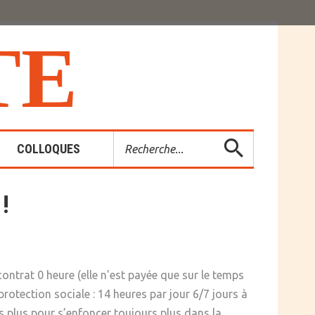
T
E
Rechercher
COLLOQUES
!
es-Rendus
entions
contrat 0 heure (elle n'est payée que sur le temps
protection sociale : 14 heures par jour 6/7 jours à
urs plus pour s’enfoncer toujours plus dans la