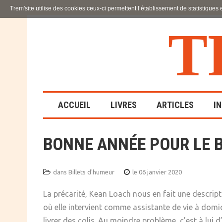
Trem'site utilise des cookies ceux-ci permettent l’établissement de statistiques
T
ACCUEIL
LIVRES
ARTICLES
I
BONNE ANNÉE POUR LE B
LA FAMILLE
EN SOUFFRANCE
dans
Billets d'humeur
le 06 janvier 2020
ACTION SOCIALE ET
ÉDUCATIVE
La précarité, Kean Loach nous en fait une descripti
où elle intervient comme assistante de vie à domici
SCIENCES HUMAINES
livrer des colis. Au moindre problème, c’est à lui 