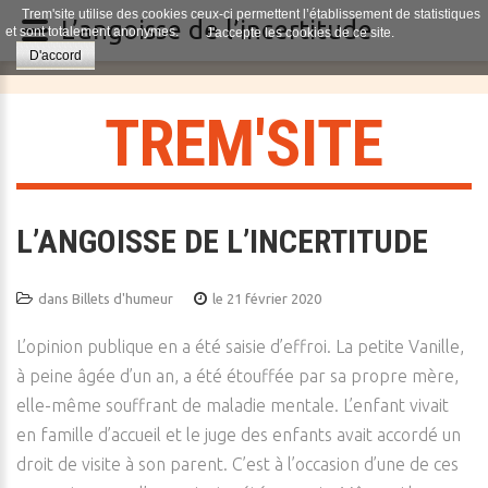
Trem'site utilise des cookies ceux-ci permettent l’établissement de statistiques
L’angoisse de l’incertitude
et sont totalement anonymes.
J'accepte les cookies de ce site.
D'accord
T
R
E
M
'
S
I
T
E
L’ANGOISSE DE L’INCERTITUDE
dans
Billets d'humeur
le 21 février 2020
L’opinion publique en a été saisie d’effroi. La petite Vanille,
à peine âgée d’un an, a été étouffée par sa propre mère,
elle-même souffrant de maladie mentale. L’enfant vivait
en famille d’accueil et le juge des enfants avait accordé un
droit de visite à son parent. C’est à l’occasion d’une de ces