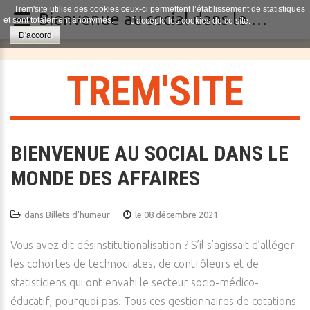
Trem'site utilise des cookies ceux-ci permettent l’établissement de statistiques
Bienvenue au social dans le monde des affaires
et sont totalement anonymes.
J'accepte les cookies de ce site.
D'accord
T
R
E
M
'
S
I
T
E
BIENVENUE AU SOCIAL DANS LE
MONDE DES AFFAIRES
dans
Billets d'humeur
le 08 décembre 2021
Vous avez dit désinstitutionalisation ? S’il s’agissait d’alléger
les cohortes de technocrates, de contrôleurs et de
statisticiens qui ont envahi le secteur socio-médico-
éducatif, pourquoi pas. Tous ces gestionnaires de cotations