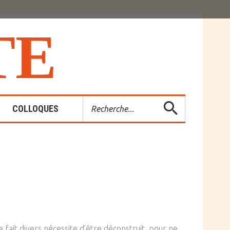
T
E
Rechercher
COLLOQUES
es-Rendus
entions
e fait divers nécessite d’être déconstruit, pour ne