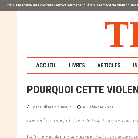
Trem'site utilise des cookies ceux-ci permettent l’établissement de statistiques
T
ACCUEIL
LIVRES
ARTICLES
I
POURQUOI CETTE VIOLEN
LA FAMILLE
EN SOUFFRANCE
dans
Billets d'humeur
le 08 février 2023
ACTION SOCIALE ET
ÉDUCATIVE
Une seule victime, c’est une de trop. Essayons pourt
SCIENCES HUMAINES
Le 9 juin dernier, un adolescent de 14 ans assassina