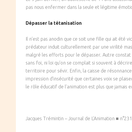
pas nous enfermer dans la seule et légitime émotion
SOCIÉTÉ
CULTURE
Dépasser la tétanisation
Il n’est pas anodin que ce soit une fille qui ait é
prédateur induit culturellement par une virilité ma
malgré les efforts pour le dépasser. Autre constat 
sans foi, ni loi qu’on se complait si souvent à décri
territoire pour sévir. Enfin, la caisse de résonnan
impression d’insécurité que certaines voix se plaise
le rôle éducatif de l’animation est plus que jamais 
Jacques Trémintin – Journal de L’Animation ■ n°2