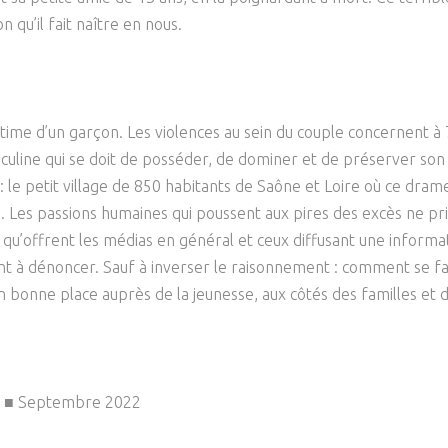
Psychanalyse
Droit
 qu’il fait naître en nous.
Violence / Maltraitance
Protection De L'enfance
Psychiatrie
Économie / Emploi
Romans / Médias
Agression Sexuelle
Accueil – Placement
Psychologie
Justice
Délinquance
té victime d’un garçon. Les violences au sein du couple concernen
Sexualité
Politique
Banlieue
sculine qui se doit de posséder, de dominer et de préserver son 
Sociologie
Religion
: le petit village de 850 habitants de Saône et Loire où ce dra
re. Les passions humaines qui poussent aux pires des excès ne priv
Scolarité
ce qu’offrent les médias en général et ceux diffusant une inform
nt à dénoncer. Sauf à inverser le raisonnement : comment se fait-i
en bonne place auprès de la jeunesse, aux côtés des familles et d
31 ■ Septembre 2022