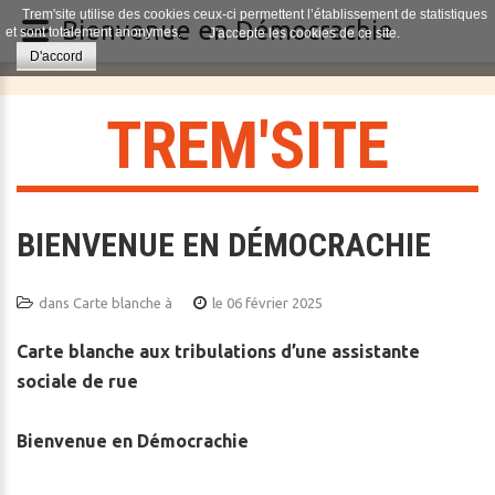
Trem'site utilise des cookies ceux-ci permettent l’établissement de statistiques
Bienvenue en Démocrachie
et sont totalement anonymes.
J'accepte les cookies de ce site.
D'accord
T
R
E
M
'
S
I
T
E
BIENVENUE EN DÉMOCRACHIE
dans
Carte blanche à
le 06 février 2025
Carte blanche aux tribulations d’une assistante
sociale de rue
Bienvenue en Démocrachie