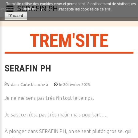
Trem'site utilise des cookies ceux-ci permettent l’établissement de statistiques
SERAFIN PH
et sont totalement anonymes.
J'accepte les cookies de ce site.
D'accord
T
R
E
M
'
S
I
T
E
SERAFIN PH
dans
Carte blanche à
le 20 février 2025
Je ne me sens pas très fin tout le temps.
Je sais, ce n’est pas très malin mais pourtant….
À plonger dans SERAFIN PH, on se sent plutôt gros sel qui