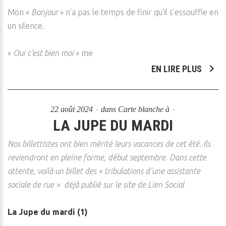
Mon «
Bonjour
» n’a pas le temps de finir qu’il s’essouffle en
un silence.
«
Oui c’est bien moi
» me
EN LIRE PLUS
22 août 2024
dans
Carte blanche à
LA JUPE DU MARDI
Nos billettistes ont bien mérité leurs vacances de cet été. Ils
reviendront en pleine forme, début septembre. Dans cette
attente, voilà un billet des « tribulations d’une assistante
sociale de rue » déjà publié sur le site de Lien Social
La Jupe du mardi (1)