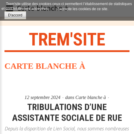
Trem'site utilise des cookies ceux-ci permettent l’établissement de statistiques
Carte blanche à
et sont totalement anonymes.
J'accepte les cookies de ce site.
D'accord
T
R
E
M
'
S
I
T
E
CARTE BLANCHE À
12 septembre 2024
dans
Carte blanche à
TRIBULATIONS D’UNE
ASSISTANTE SOCIALE DE RUE
Depuis la disparition de Lien Social, nous sommes nombreuses