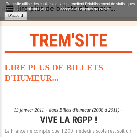
Trem'site utilise des cookies ceux-ci permettent l’établissement de statistiques
lire plus de billets d'humeur...
et sont totalement anonymes.
J'accepte les cookies de ce site.
D'accord
T
R
E
M
'
S
I
T
E
LIRE PLUS DE BILLETS
D'HUMEUR...
13 janvier 2011
dans
Billets d'humeur (2008 à 2011)
VIVE LA RGPP !
La France ne compte que 1.200 médecins scolaires, soit un