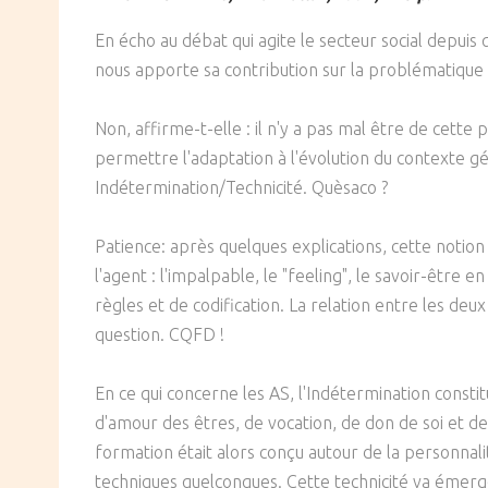
SOCIÉTÉ
En écho au débat qui agite le secteur social depuis 
nous apporte sa contribution sur la problématique q
CULTURE
Non, affirme-t-elle : il n'y a pas mal être de cett
permettre l'adaptation à l'évolution du contexte gén
Indétermination/Technicité. Quèsaco ?
Patience: après quelques explications, cette notion
l'agent : l'impalpable, le "feeling", le savoir-être 
règles et de codification. La relation entre les deu
question. CQFD !
En ce qui concerne les AS, l'Indétermination constit
d'amour des êtres, de vocation, de don de soi et de
formation était alors conçu autour de la personnalit
techniques quelconques. Cette technicité va émer