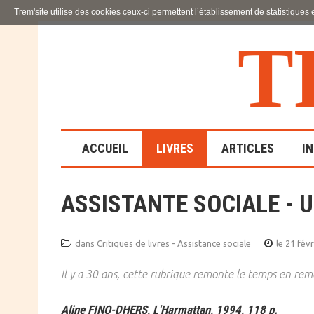
Trem'site utilise des cookies ceux-ci permettent l’établissement de statistiques
T
ACCUEIL
LIVRES
ARTICLES
I
ASSISTANTE SOCIALE - 
LA FAMILLE
EN SOUFFRANCE
dans
Critiques de livres - Assistance sociale
le 21 fév
ACTION SOCIALE ET
ÉDUCATIVE
Il y a 30 ans, cette rubrique remonte le temps en reme
SCIENCES HUMAINES
Aline FINO-DHERS, L'Harmattan, 1994, 118 p.