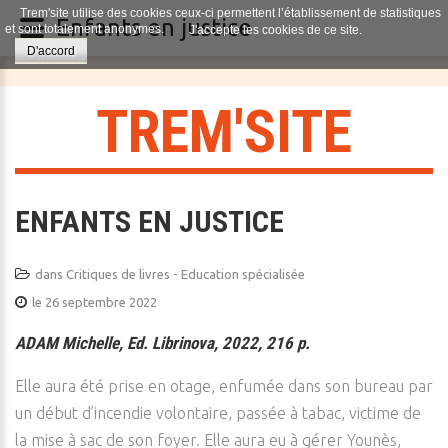
Trem'site utilise des cookies ceux-ci permettent l’établissement de statistiques
Enfants en justice
et sont totalement anonymes.
J'accepte les cookies de ce site.
D'accord
T
R
E
M
'
S
I
T
E
ENFANTS EN JUSTICE
dans
Critiques de livres - Education spécialisée
le 26 septembre 2022
ADAM Michelle, Ed. Librinova, 2022, 216 p.
Elle aura été prise en otage, enfumée dans son bureau par
un début d’incendie volontaire, passée à tabac, victime de
la mise à sac de son foyer. Elle aura eu à gérer Younès,