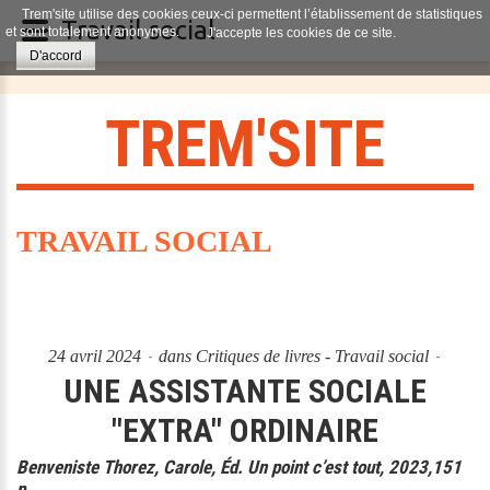
Trem'site utilise des cookies ceux-ci permettent l’établissement de statistiques
Travail social
et sont totalement anonymes.
J'accepte les cookies de ce site.
D'accord
T
R
E
M
'
S
I
T
E
TRAVAIL SOCIAL
24 avril 2024
dans
Critiques de livres - Travail social
UNE ASSISTANTE SOCIALE
"EXTRA" ORDINAIRE
Benveniste Thorez, Carole, Éd. Un point c’est tout, 2023,151
p.