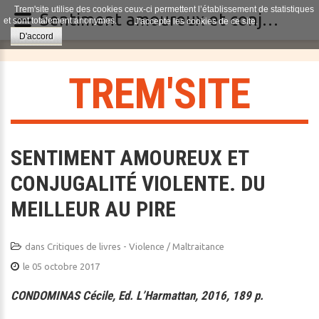
Trem'site utilise des cookies ceux-ci permettent l’établissement de statistiques
Sentiment amoureux et conjugalité violente. Du meilleur au pire
et sont totalement anonymes.
J'accepte les cookies de ce site.
D'accord
T
R
E
M
'
S
I
T
E
SENTIMENT AMOUREUX ET
CONJUGALITÉ VIOLENTE. DU
MEILLEUR AU PIRE
dans
Critiques de livres - Violence / Maltraitance
le 05 octobre 2017
CONDOMINAS Cécile, Ed. L’Harmattan, 2016, 189 p.