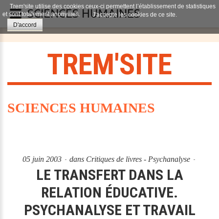
Trem'site utilise des cookies ceux-ci permettent l’établissement de statistiques
SCIENCES HUMAINES
et sont totalement anonymes.
J'accepte les cookies de ce site.
D'accord
T
R
E
M
'
S
I
T
E
SCIENCES HUMAINES
05 juin 2003
dans
Critiques de livres - Psychanalyse
LE TRANSFERT DANS LA
RELATION ÉDUCATIVE.
PSYCHANALYSE ET TRAVAIL