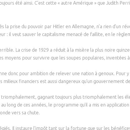
oujours été ainsi. C’est cette « autre Amérique » que Judith Perri
Psychanalyse
Droit
Violence / Maltraitance
Protection De L'enfance
Psychiatrie
Économie / Emploi
Romans / Médias
Agression Sexuelle
Accueil – Placement
la prise du pouvoir par Hitler en Allemagne, n’a rien d’un révolu
Psychologie
Justice
Délinquance
 : il veut sauver le capitalisme menacé de faillite, en le règle
Sexualité
Politique
Banlieue
terrible. La crise de 1929 a réduit à la misère la plus noire quinz
Sociologie
Religion
tres moyens pour survivre que les soupes populaires, inventées à
Scolarité
onne donc pour ambition de relever une nation à genoux. Pour y p
 milieux financiers est aussi dangereux qu’un gouvernement de
ois, triomphalement, gagnant toujours plus triomphalement les éle
u long de ces années, le programme qu’il a mis en application es
onde vers sa chute.
égiés. Il instaure l’impôt tant sur la fortune que sur les bénéfice