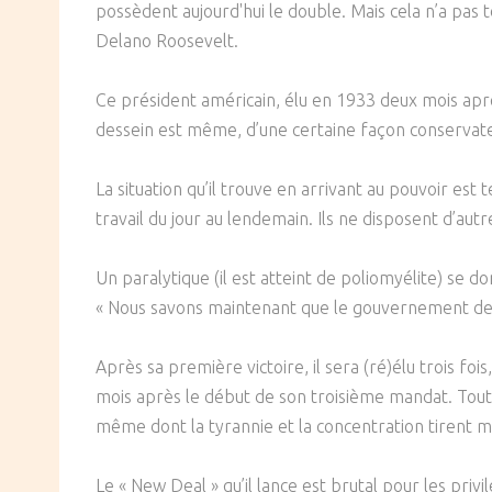
possèdent aujourd'hui le double. Mais cela n’a pas t
SOCIÉTÉ
Delano Roosevelt.
CULTURE
Ce président américain, élu en 1933 deux mois après 
dessein est même, d’une certaine façon conservateur
La situation qu’il trouve en arrivant au pouvoir est 
travail du jour au lendemain. Ils ne disposent d’au
Un paralytique (il est atteint de poliomyélite) se d
« Nous savons maintenant que le gouvernement des
Après sa première victoire, il sera (ré)élu trois f
mois après le début de son troisième mandat. Tout a
même dont la tyrannie et la concentration tirent m
Le « New Deal » qu’il lance est brutal pour les privil