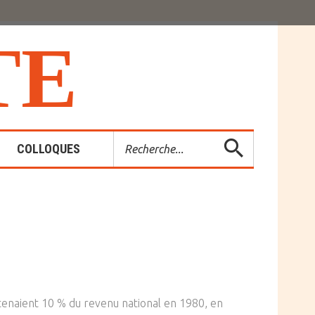
T
E
Rechercher
COLLOQUES
es-Rendus
entions
étenaient 10 % du revenu national en 1980, en