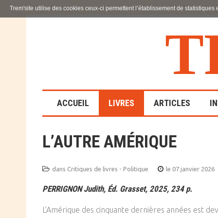
Trem'site utilise des cookies ceux-ci permettent l’établissement de statistiques
T
ACCUEIL
LIVRES
ARTICLES
I
L’AUTRE AMÉRIQUE
LA FAMILLE
EN SOUFFRANCE
dans
Critiques de livres - Politique
le 07 janvier 2026
ACTION SOCIALE ET
PERRIGNON Judith, Éd. Grasset, 2025, 234 p.
ÉDUCATIVE
L’Amérique des cinquante dernières années est deve
SCIENCES HUMAINES