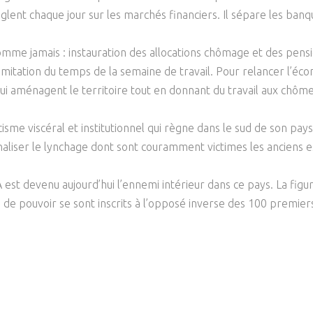
jonglent chaque jour sur les marchés financiers. Il sépare les b
omme jamais : instauration des allocations chômage et des pensio
limitation du temps de la semaine de travail. Pour relancer l’éco
i aménagent le territoire tout en donnant du travail aux chôme
sme viscéral et institutionnel qui règne dans le sud de son pay
naliser le lynchage dont sont couramment victimes les anciens esc
est devenu aujourd’hui l’ennemi intérieur dans ce pays. La figu
e pouvoir se sont inscrits à l’opposé inverse des 100 premiers 