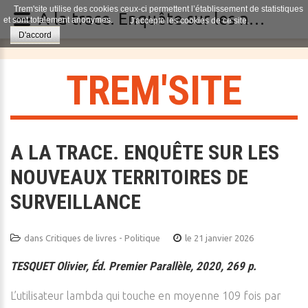
Trem'site utilise des cookies ceux-ci permettent l’établissement de statistiques
A la trace. Enquête sur les nouveaux territoires de surveillance
et sont totalement anonymes.
J'accepte les cookies de ce site.
D'accord
T
R
E
M
'
S
I
T
E
A LA TRACE. ENQUÊTE SUR LES
NOUVEAUX TERRITOIRES DE
SURVEILLANCE
dans
Critiques de livres - Politique
le 21 janvier 2026
TESQUET Olivier, Éd. Premier Parallèle, 2020, 269 p.
L’utilisateur lambda qui touche en moyenne 109 fois par