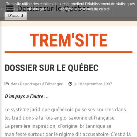
Trem'site utilise des cookies ceux-ci permettent l’établissement de statistiques
Dossier sur le Québec
et sont totalement anonymes.
J'accepte les cookies de ce site.
D'accord
T
R
E
M
'
S
I
T
E
DOSSIER SUR LE QUÉBEC
dans
Reportages à l'étranger
le 18 septembre 1997
D’un pays a l’autre ...
Le système juridique québécois puise ses sources dans
les traditions à la fois anglo-saxonne et française.
La première inspiration, d’origine britannique se
manifeste surtout par le régime dit accusatoire. C’est à la