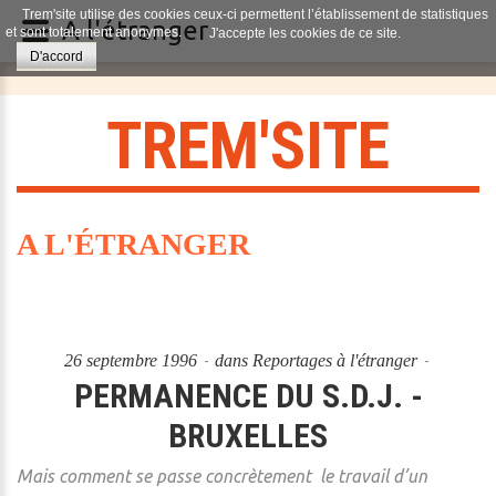
Trem'site utilise des cookies ceux-ci permettent l’établissement de statistiques
A l'étranger
et sont totalement anonymes.
J'accepte les cookies de ce site.
D'accord
T
R
E
M
'
S
I
T
E
A L'ÉTRANGER
26 septembre 1996
dans
Reportages à l'étranger
PERMANENCE DU S.D.J. -
BRUXELLES
Mais comment se passe concrètement le travail d’un