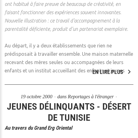
ont habitué à faire preuve de beaucoup de créativité, en
faisant fonctionner des expériences souvent innovantes.
Nouvelle illustration : ce travail d’accompagnement à la
parentalité déficiente, produit d’un partenariat exemplaire.
Au départ, il y a deux établissements que rien ne
prédisposait à travailler ensemble. Une maison maternelle
recevant des mères seules ou accompagnées de leurs
enfants et un institut accueillant des enfants et jeunes
EN LIRE PLUS
19 octobre 2000
dans
Reportages à l'étranger
JEUNES DÉLINQUANTS - DÉSERT
DE TUNISIE
Au travers du Grand Erg Oriental