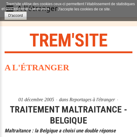
Trem'site utilise des cookies ceux-ci permettent l’établissement de statistiques
A l'étranger
et sont totalement anonymes.
J'accepte les cookies de ce site.
D'accord
T
R
E
M
'
S
I
T
E
A L'ÉTRANGER
01 décembre 2005
dans
Reportages à l'étranger
TRAITEMENT MALTRAITANCE -
BELGIQUE
Maltraitance : la Belgique a choisi une double réponse