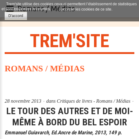
Trem'site utilise des cookies ceux-ci permettent l’établissement de statistiques
Romans / Médias
et sont totalement anonymes.
J'accepte les cookies de ce site.
D'accord
T
R
E
M
'
S
I
T
E
ROMANS / MÉDIAS
28 novembre 2013
dans
Critiques de livres - Romans / Médias
LE TOUR DES AUTRES ET DE MOI-
MÊME À BORD DU BEL ESPOIR
Emmanuel Guiavarch, Ed.Ancre de Marine, 2013, 149 p.