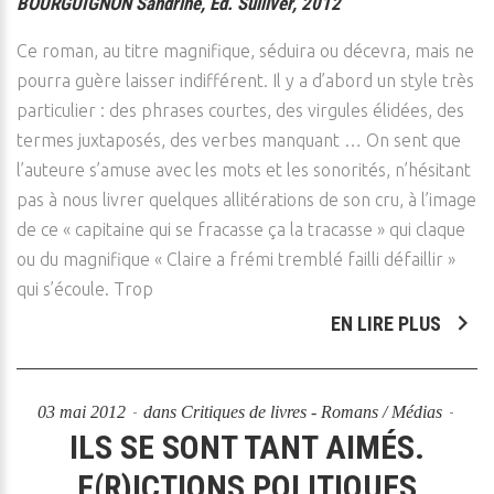
BOURGUIGNON Sandrine, Ed. Sulliver, 2012
Ce roman, au titre magnifique, séduira ou décevra, mais ne
pourra guère laisser indifférent. Il y a d’abord un style très
particulier : des phrases courtes, des virgules élidées, des
termes juxtaposés, des verbes manquant … On sent que
l’auteure s’amuse avec les mots et les sonorités, n’hésitant
pas à nous livrer quelques allitérations de son cru, à l’image
de ce « capitaine qui se fracasse ça la tracasse » qui claque
ou du magnifique « Claire a frémi tremblé failli défaillir »
qui s’écoule. Trop
EN LIRE PLUS
03 mai 2012
dans
Critiques de livres - Romans / Médias
ILS SE SONT TANT AIMÉS.
F(R)ICTIONS POLITIQUES