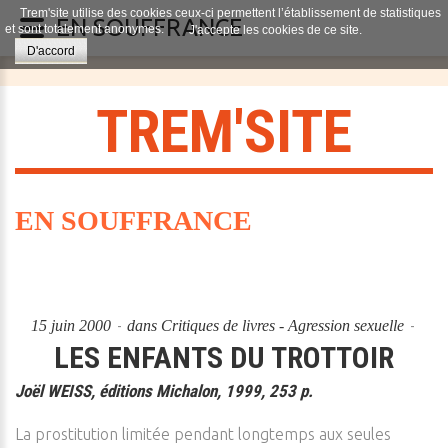
Trem'site utilise des cookies ceux-ci permettent l’établissement de statistiques
EN SOUFFRANCE
et sont totalement anonymes.
J'accepte les cookies de ce site.
D'accord
T
R
E
M
'
S
I
T
E
EN SOUFFRANCE
15 juin 2000
dans
Critiques de livres - Agression sexuelle
LES ENFANTS DU TROTTOIR
Joël WEISS, éditions Michalon, 1999, 253 p.
La prostitution limitée pendant longtemps aux seules